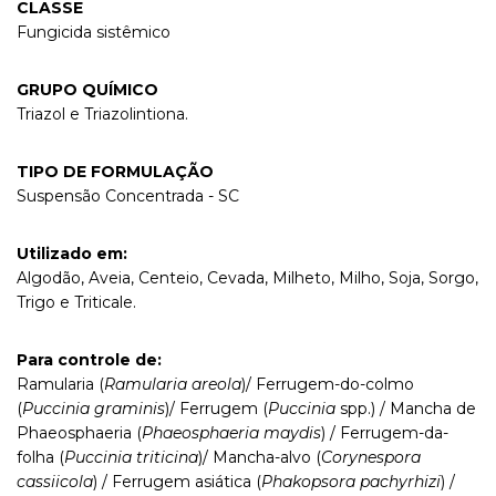
CLASSE
Fungicida sistêmico
GRUPO QUÍMICO
Triazol e Triazolintiona.
TIPO DE FORMULAÇÃO
Suspensão Concentrada - SC
Utilizado em:
Algodão, Aveia, Centeio, Cevada, Milheto, Milho, Soja, Sorgo,
Trigo e Triticale.
Para controle de:
Ramularia (
Ramularia areola
)/ Ferrugem-do-colmo
(
Puccinia graminis
)/ Ferrugem (
Puccinia
spp.) / Mancha de
Phaeosphaeria (
Phaeosphaeria maydis
) / Ferrugem-da-
folha (
Puccinia triticina
)/ Mancha-alvo (
Corynespora
cassiicola
) / Ferrugem asiática (
Phakopsora pachyrhizi
) /