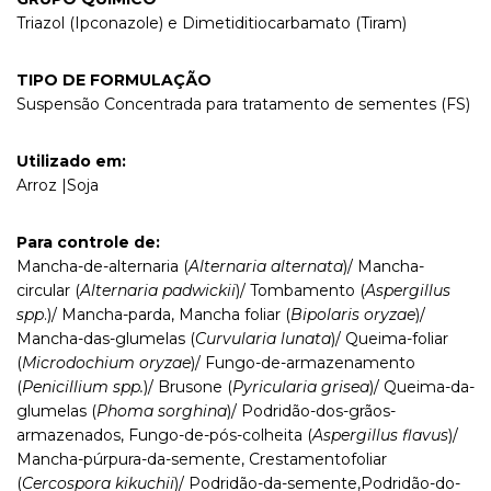
Triazol (Ipconazole) e Dimetiditiocarbamato (Tiram)
TIPO DE FORMULAÇÃO
Suspensão Concentrada para tratamento de sementes (FS)
Utilizado em:
Arroz |Soja
Para controle de:
Mancha-de-alternaria (
Alternaria alternata
)/ Mancha-
circular (
Alternaria padwickii
)/ Tombamento (
Aspergillus
spp
.)/ Mancha-parda, Mancha foliar (
Bipolaris oryzae
)/
Mancha-das-glumelas (
Curvularia lunata
)/ Queima-foliar
(
Microdochium oryzae
)/ Fungo-de-armazenamento
(
Penicillium spp.
)/ Brusone (
Pyricularia grisea
)/ Queima-da-
glumelas (
Phoma sorghina
)/ Podridão-dos-grãos-
armazenados, Fungo-de-pós-colheita (
Aspergillus flavus
)/
Mancha-púrpura-da-semente, Crestamentofoliar
(
Cercospora kikuchii
)/ Podridão-da-semente,Podridão-do-