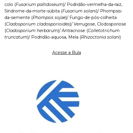
colo (
Fusarium pallidoseum
)/ Podridão-vermelha-da-raiz,
Síndrome-da-morte-súbita (
Fusarium solani
)/ Phompsis-
da-semente (
Phompsis sojae
)/ Fungo-de-pós-colheita
(
Cladosporium cladosporioides
)/ Verrugose, Clodosporiose
(
Cladosporium herbarum
)/ Antracnose (
Colletotrichum
truncatum
)/ Podridão-aquosa, Mela (
Rhizoctonia solani
)
Acesse a Bula