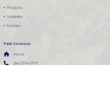
Produtos
Unidades
Contato
Fale Conosco
Home
(54) 3314-2777
contato@agrocerati.com.br
Conecte-se