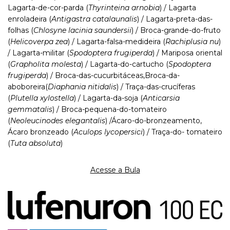
Lagarta-de-cor-parda (
Thyrinteina arnobia
) / Lagarta
enroladeira (
Antigastra catalaunalis
) / Lagarta-preta-das-
folhas (
Chlosyne lacinia saundersii
) / Broca-grande-do-fruto
(
Helicoverpa zea
) / Lagarta-falsa-medideira (
Rachiplusia nu
)
/ Lagarta-militar (
Spodoptera frugiperda
) / Mariposa oriental
(
Grapholita molesta
) / Lagarta-do-cartucho (
Spodoptera
frugiperda
) / Broca-das-cucurbitáceas,Broca-da-
aboboreira(
Diaphania nitidalis
) / Traça-das-crucíferas
(
Plutella xylostella
) / Lagarta-da-soja (
Anticarsia
gemmatalis
) / Broca-pequena-do-tomateiro
(
Neoleucinodes elegantalis
) /Ácaro-do-bronzeamento,
Ácaro bronzeado (
Aculops lycopersici
) / Traça-do- tomateiro
(
Tuta absoluta
)
Acesse a Bula