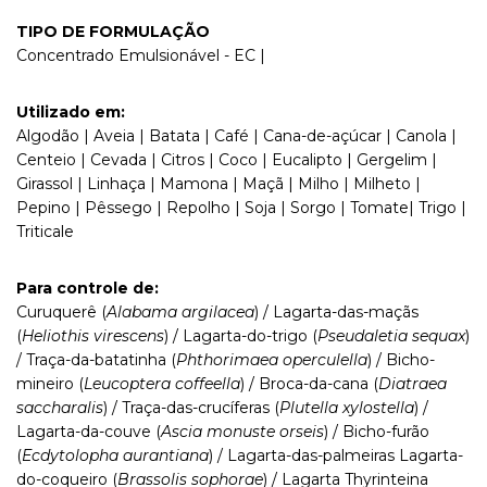
TIPO DE FORMULAÇÃO
Concentrado Emulsionável - EC |
Utilizado em:
Algodão | Aveia | Batata | Café | Cana-de-açúcar | Canola |
Centeio | Cevada | Citros | Coco | Eucalipto | Gergelim |
Girassol | Linhaça | Mamona | Maçã | Milho | Milheto |
Pepino | Pêssego | Repolho | Soja | Sorgo | Tomate| Trigo |
Triticale
Para controle de:
Curuquerê (
Alabama argilacea
) / Lagarta-das-maçãs
(
Heliothis virescens
) / Lagarta-do-trigo (
Pseudaletia sequax
)
/ Traça-da-batatinha (
Phthorimaea operculella
) / Bicho-
mineiro (
Leucoptera coffeella
) / Broca-da-cana (
Diatraea
saccharalis
) / Traça-das-crucíferas (
Plutella xylostella
) /
Lagarta-da-couve (
Ascia monuste orseis
) / Bicho-furão
(
Ecdytolopha aurantiana
) / Lagarta-das-palmeiras Lagarta-
do-coqueiro (
Brassolis sophorae
) / Lagarta Thyrinteina