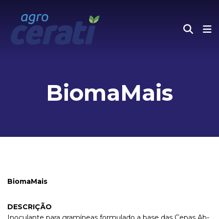
BiomaMais
BiomaMais
DESCRIÇÃO
Inoculante para gramíneas formulado a base das Cepas Ab-